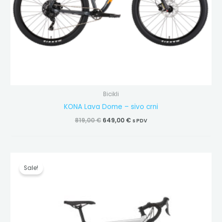
Bicikli
KONA Lava Dome – sivo crni
819,00
€
649,00
€
s PDV
Izvorna
Trenutna
cijena
cijena
Sale!
bila
je:
je:
799,00 €.
855,00 €.