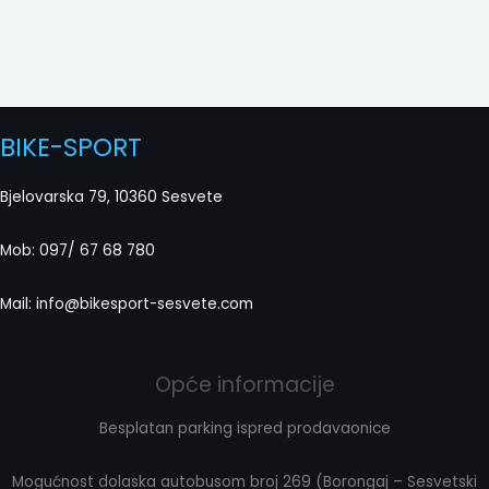
BIKE-SPORT
Bjelovarska 79, 10360 Sesvete
Mob: 097/ 67 68 780
Mail: info@bikesport-sesvete.com
Opće informacije
Besplatan parking ispred prodavaonice
Mogućnost dolaska autobusom broj 269 (Borongaj – Sesvetski