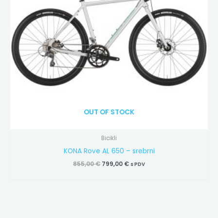
OUT OF STOCK
Bicikli
KONA Rove AL 650 – srebrni
855,00
€
799,00
€
s PDV