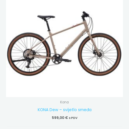
Kona
KONA Dew – svijetlo smeđa
599,00
€
s PDV