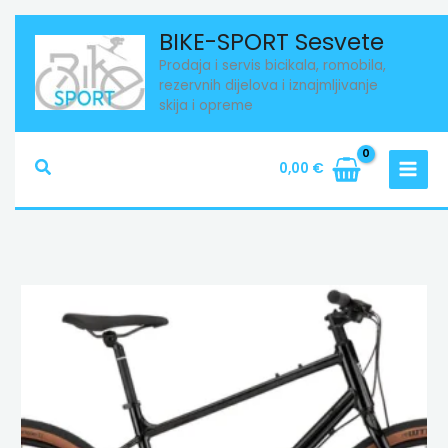
Skip
BIKE-SPORT Sesvete
to
Prodaja i servis bicikala, romobila,
content
rezervnih dijelova i iznajmljivanje
skija i opreme
Search
0,00
€