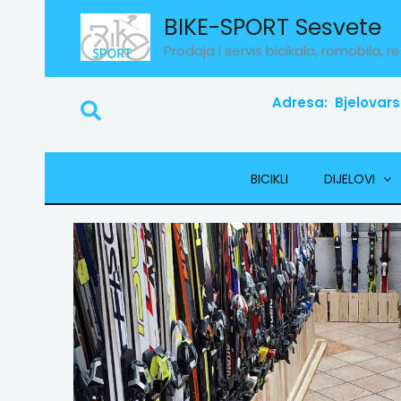
Skip
BIKE-SPORT Sesvete
to
Prodaja i servis bicikala, romobila, re
content
Adresa: Bjelovars
Search
BICIKLI
DIJELOVI