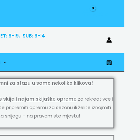
0,00
€
T: 9-19, SUB: 9-14
I
emni za stazu u samo nekoliko klikova!
s skija
i
najam skijaške opreme
za rekreativce i
te pripremiti opremu za sezonu ili želite iznajmiti
a snijegu – na pravom ste mjestu!