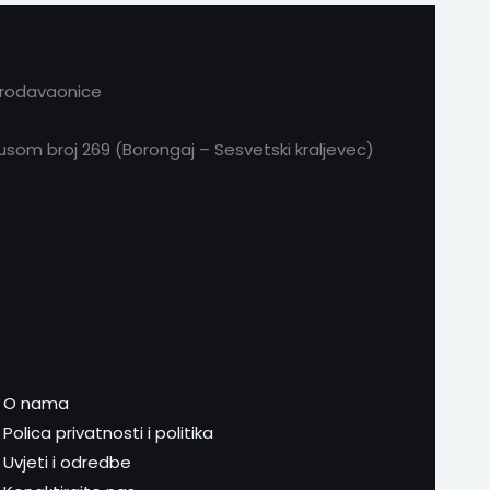
prodavaonice
om broj 269 (Borongaj – Sesvetski kraljevec)
O nama
Polica privatnosti i politika
Uvjeti i odredbe