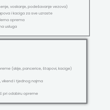
rušenje, voskanje, podešavanje vezova)
apova i kaciga za sve uzraste
derna oprema
zna usluga
a
eme (skije, pancerice, štapovi, kacige)
vikend i tjednog najma
ć pri odabiru opreme