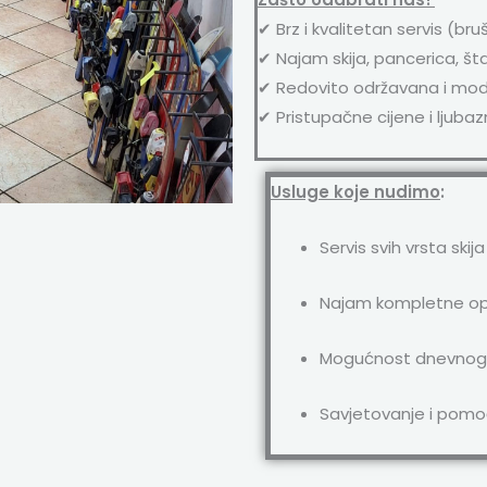
✔ Brz i kvalitetan servis (b
✔ Najam skija, pancerica, št
✔ Redovito održavana i mo
✔ Pristupačne cijene i ljuba
Usluge koje nudimo
:
Servis svih vrsta skij
Najam kompletne opr
Mogućnost dnevnog, 
Savjetovanje i pomo