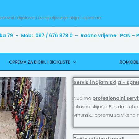
zervnih dijelova i iznajmljivanje skija i opreme
ka 79 – Mob: 097 / 676 878 0 – Radno vrijeme: PON – PE
OPREMA ZA BICIKL I BICIKLISTE
SERVIS
ROMOBIL
Servis i najam skija – spr
Nudimo
profesionalni servi
iskusne skijaše. Bilo da treba
vrhunsku opremu za vikend n
Zašto odabrati nas?