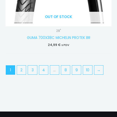
OUT OF STOCK
28"
GUMA 700X38C MICHELIN PROTEK BR
24,99
€
s PDV
1
2
3
4
…
8
9
10
→