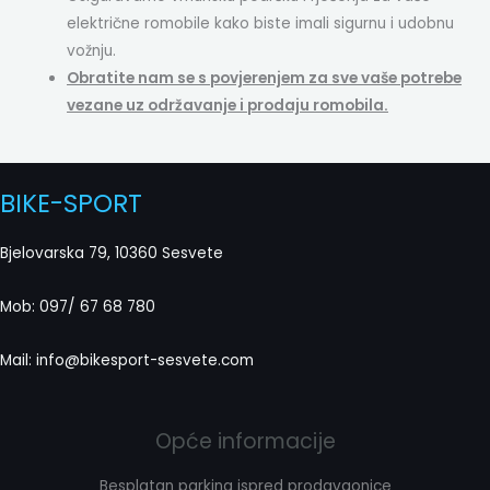
električne romobile kako biste imali sigurnu i udobnu
vožnju.
Obratite nam se s povjerenjem za sve vaše potrebe
vezane uz održavanje i prodaju romobila.
BIKE-SPORT
Bjelovarska 79, 10360 Sesvete
Mob: 097/ 67 68 780
Mail: info@bikesport-sesvete.com
Opće informacije
Besplatan parking ispred prodavaonice