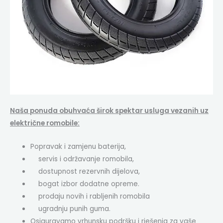
Naša ponuda obuhvaća širok spektar usluga vezanih uz
električne romobile:
Popravak i zamjenu baterija,
servis i održavanje romobila,
dostupnost rezervnih dijelova,
bogat izbor dodatne opreme.
prodaju novih i rabljenih romobila
ugradnju punih guma.
Osiguravamo vrhunsku podršku i rješenja za vaše