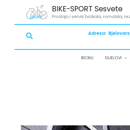
Skip
BIKE-SPORT Sesvete
to
Prodaja i servis bicikala, romobila, re
content
Adresa: Bjelovars
Search
BICIKLI
DIJELOVI