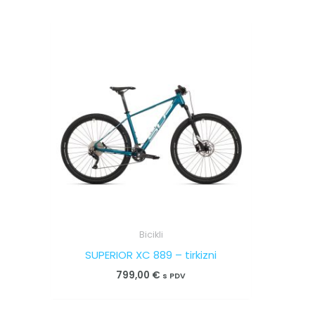
Bicikli
SUPERIOR XC 889 – tirkizni
799,00
€
s PDV