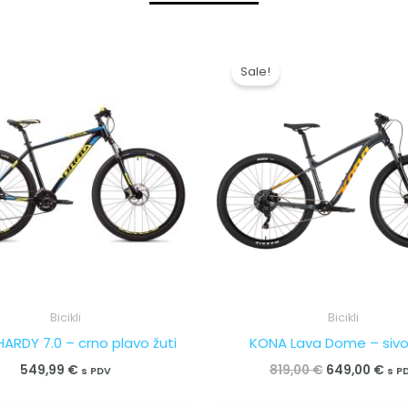
Izvorna
Tre
cijena
cij
Sale!
bila
je:
je:
649
819,00 €.
Bicikli
Bicikli
ARDY 7.0 – crno plavo žuti
KONA Lava Dome – sivo 
549,99
€
819,00
€
649,00
€
s PDV
s P