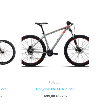
nutna
ena
,00 €.
Polygon
crni
Polygon PREMIER 4, 29″
499,00
€
DV
s PDV