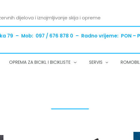
zervnih dijelova i iznajmljivanje skija i opreme
ka 79 – Mob: 097 / 676 878 0 – Radno vrijeme: PON – PE
OPREMA ZA BICIKL I BICIKLISTE
SERVIS
ROMOBIL