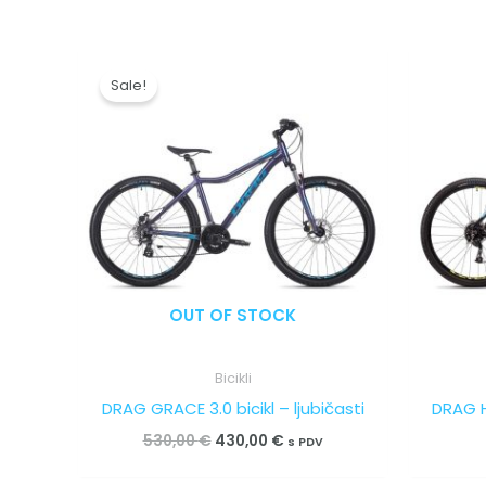
Izvorna
Trenutna
cijena
cijena
Sale!
bila
je:
je:
430,00 €.
530,00 €.
OUT OF STOCK
Bicikli
DRAG GRACE 3.0 bicikl – ljubičasti
DRAG H
530,00
€
430,00
€
s PDV