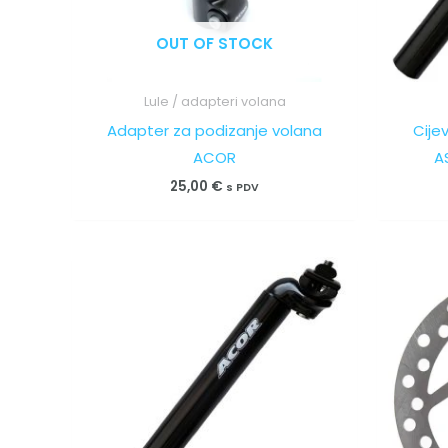
OUT OF STOCK
Lule / adapteri volana
Adapter za podizanje volana
Cije
ACOR
A
25,00
€
s PDV