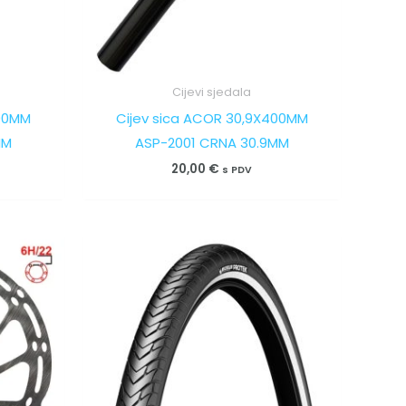
Cijevi sjedala
400MM
Cijev sica ACOR 30,9X400MM
MM
ASP-2001 CRNA 30.9MM
20,00
€
s PDV