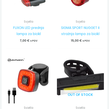
Svjetla
Svjetla
FUXON LED prednja
SIGMA SPORT NUGGET II
lampa za bicikl
stražnja lampa za bicikl
7,00
€
15,00
€
s PDV
s PDV
OUT OF STOCK
Svjetla
Svjetla