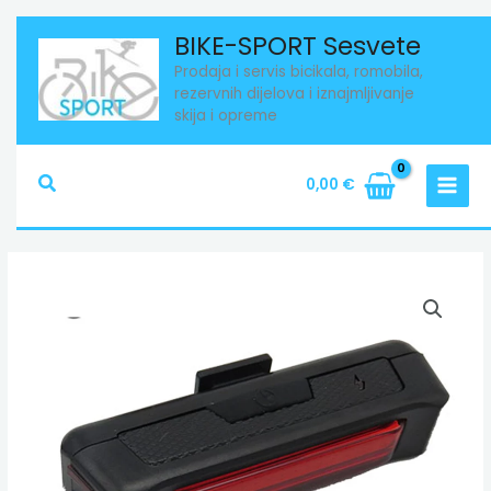
Skip
BIKE-SPORT Sesvete
to
Prodaja i servis bicikala, romobila,
content
rezervnih dijelova i iznajmljivanje
skija i opreme
Search
0,00
€
BLJESKALICA
AKU
ZADNJA
CRVENA
količina