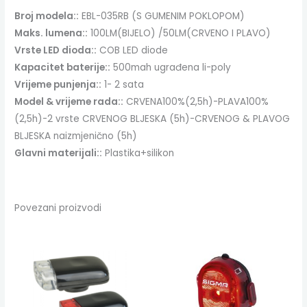
Broj modela::
EBL-035RB (S GUMENIM POKLOPOM)
Maks. lumena::
100LM(BIJELO) /50LM(CRVENO I PLAVO)
Vrste LED dioda::
COB LED diode
Kapacitet baterije::
500mah ugrađena li-poly
Vrijeme punjenja::
1- 2 sata
Model & vrijeme rada::
CRVENA100%(2,5h)-PLAVA100%
(2,5h)-2 vrste CRVENOG BLJESKA (5h)-CRVENOG & PLAVOG
BLJESKA naizmjenično (5h)
Glavni materijali::
Plastika+silikon
Povezani proizvodi