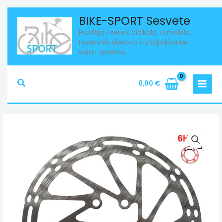
Skip
BIKE-SPORT Sesvete
to
Prodaja i servis bicikala, romobila,
content
rezervnih dijelova i iznajmljivanje
skija i opreme
Search
0,00
€
Disk
140mm,
6
rupa
količina