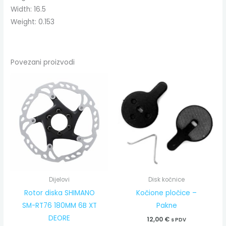
Width:
16.5
Weight:
0.153
Povezani proizvodi
Dijelovi
Disk kočnice
Rotor diska SHIMANO
Kočione pločice –
SM-RT76 180MM 6B XT
Pakne
DEORE
12,00
€
s PDV