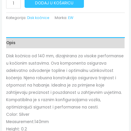
DODAJ U KOŠARICU
Kategorija:
Disk kočnice
Marka:
EW
Opis
Disk kočnica od 140 mm, dizajnirana za visoke performanse
u kočionim sustavima. Ova komponenta osigurava
adekvatno odvođenje topline i optimalnu učinkovitost
kočenja. Njena robusna konstrukcija osigurava trajnost i
otpornost na habanje. Idealna je za primjene koje
zahtijevaju preciznost i pouzdanost u zahtjevnim uvjetima.
Kompatibilna je s raznim konfiguracijama vozila,
optimizirajući sigurnost i performanse na cesti.
Color:
Silver
Measurement:
140mm
Height:
0.2