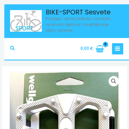
Skip
BIKE-SPORT Sesvete
to
Prodaja i servis bicikala, romobila,
content
rezervnih dijelova i iznajmljivanje
skija i opreme
Search
0,00
€
Pedale
Wellgo
WHITE
količina