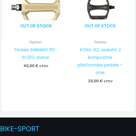
OUT OF STOCK
OUT OF STOCK
Dijelovi
Pedale
Pedale SHIMANO PD-
KONA JS2 Jackshit 2
EF202-zlatne
kompozitne
platformske pedale –
40,00
€
s PDV
crne
20,00
€
s PDV
BIKE-SPORT