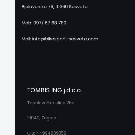
Bjelovarska 79, 10360 Sesvete
Mob: 097/ 67 68 780
Mail: info@bikesport-sesvete.com
TOMBIS ING j.d.o.o.
Topolovečka ulica 26a
10040, Zagreb
OIB: 44994909359