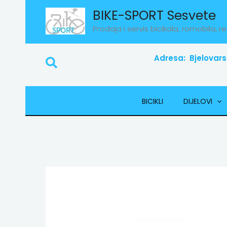
Skip
BIKE-SPORT Sesvete
to
Prodaja i servis bicikala, romobila, re
content
Adresa: Bjelovars
Search
BICIKLI
DIJELOVI