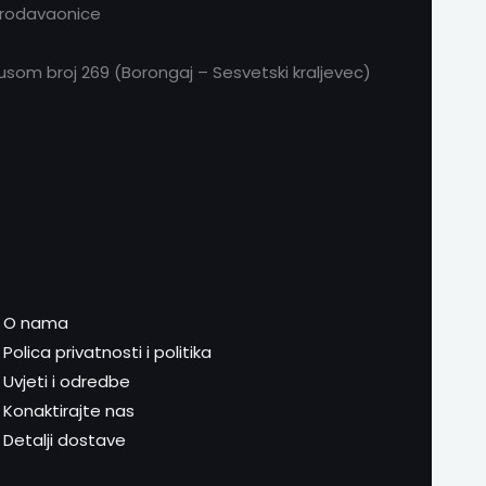
prodavaonice
om broj 269 (Borongaj – Sesvetski kraljevec)
O nama
Polica privatnosti i politika
Uvjeti i odredbe
Konaktirajte nas
Detalji dostave