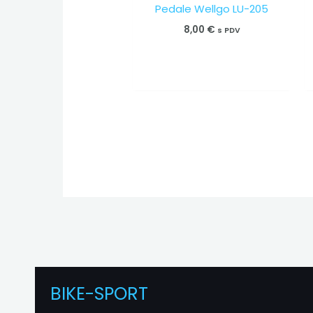
Pedale Wellgo LU-205
8,00
€
s PDV
BIKE-SPORT