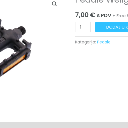
Wellgo
7,00
€
plastične
s PDV
+ Free 
količina
DODAJ U 
Kategorija:
Pedale