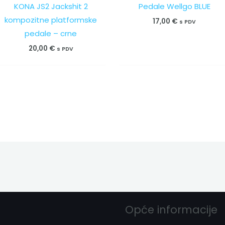
KONA JS2 Jackshit 2
Pedale Wellgo BLUE
kompozitne platformske
17,00
€
s PDV
pedale – crne
20,00
€
s PDV
Opće informacije