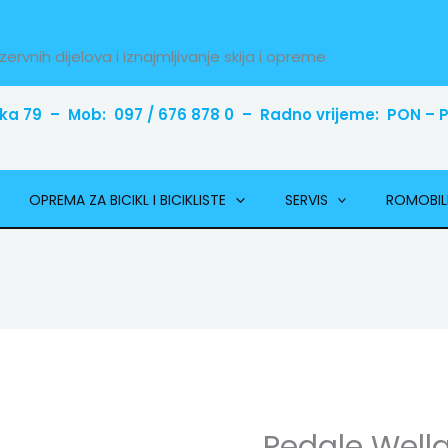
zervnih dijelova i iznajmljivanje skija i opreme
ka 79 – Mob: 097 / 676 878 0 – Radno vrijeme: PON – PE
OPREMA ZA BICIKL I BICIKLISTE
SERVIS
ROMOBIL
Pedale Wellg
Pedale