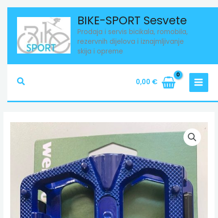
Skip
BIKE-SPORT Sesvete
to
Prodaja i servis bicikala, romobila,
content
rezervnih dijelova i iznajmljivanje
skija i opreme
Search
0,00
€
Pedale
Wellgo
BLUE
količina