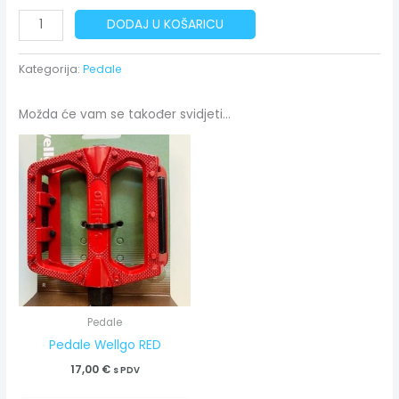
DODAJ U KOŠARICU
Kategorija:
Pedale
Možda će vam se također svidjeti…
Pedale
Pedale Wellgo RED
17,00
€
s PDV