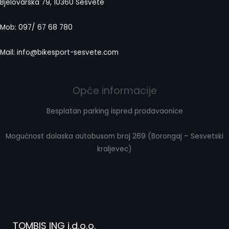
Bjelovarska 79, 10360 Sesvete
Mob: 097/ 67 68 780
Mail: info@bikesport-sesvete.com
Opće informacije
Besplatan parking ispred prodavaonice
Mogućnost dolaska autobusom broj 269 (Borongaj – Sesvetski
kraljevec)
TOMBIS ING j.d.o.o.