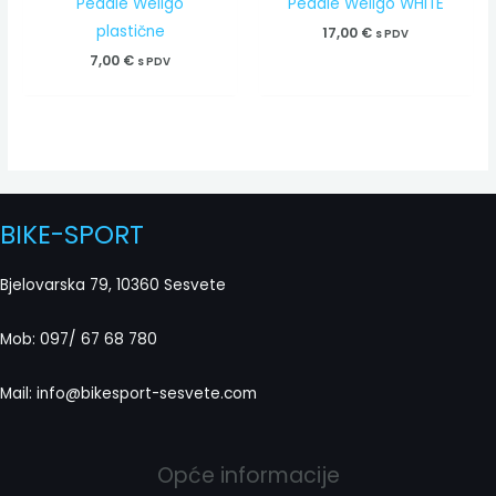
Pedale Wellgo
Pedale Wellgo WHITE
plastične
17,00
€
s PDV
7,00
€
s PDV
BIKE-SPORT
Bjelovarska 79, 10360 Sesvete
Mob: 097/ 67 68 780
Mail: info@bikesport-sesvete.com
Opće informacije