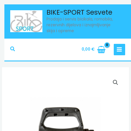
Skip
BIKE-SPORT Sesvete
to
Prodaja i servis bicikala, romobila,
content
rezervnih dijelova i iznajmljivanje
skija i opreme
Search
0,00
€