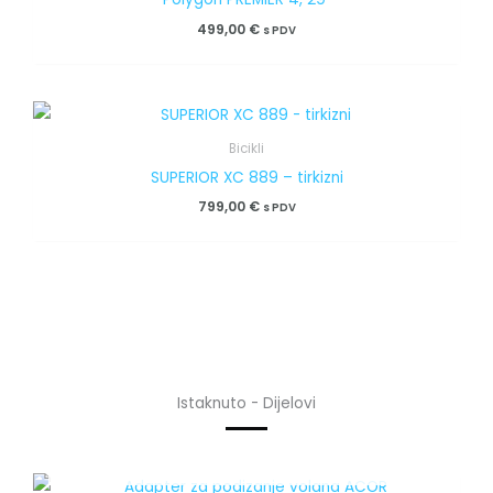
499,00
€
s PDV
Bicikli
SUPERIOR XC 889 – tirkizni
799,00
€
s PDV
Istaknuto - Dijelovi
OUT OF STOCK