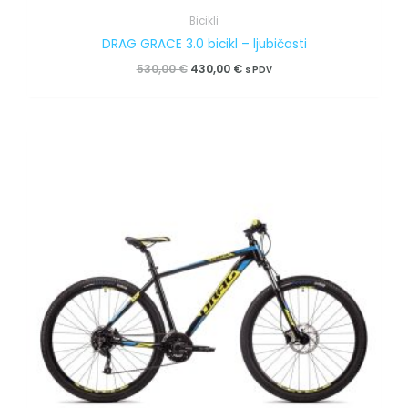
Bicikli
DRAG GRACE 3.0 bicikl – ljubičasti
530,00
€
430,00
€
s PDV