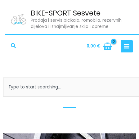
Skip
BIKE-SPORT Sesvete
to
content
Prodaja i servis bicikala, romobila, rezervnih
dijelova i iznajmljivanje skija i opreme
Search
0,00
€
S
e
a
r
c
h