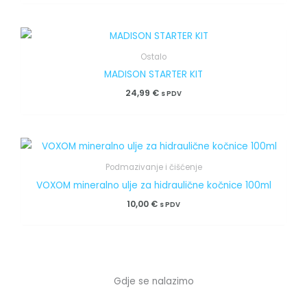
Ostalo
MADISON STARTER KIT
24,99
€
s PDV
Podmazivanje i čišćenje
VOXOM mineralno ulje za hidraulične kočnice 100ml
10,00
€
s PDV
Gdje se nalazimo