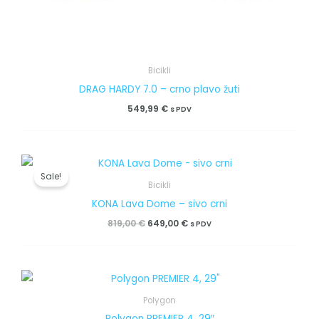
Bicikli
DRAG HARDY 7.0 – crno plavo žuti
549,99
€
s PDV
Izvorna
Trenutna
cijena
cijena
Sale!
bila
je:
Bicikli
je:
649,00 €.
KONA Lava Dome – sivo crni
819,00 €.
819,00
€
649,00
€
s PDV
Polygon
Polygon PREMIER 4, 29″