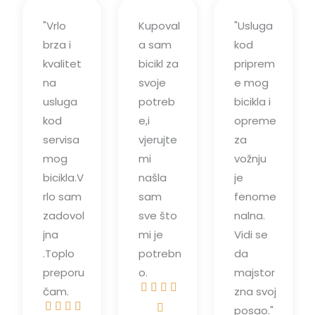
"Vrlo
Kupoval
"Usluga
brza i
a sam
kod
kvalitet
bicikl za
priprem
na
svoje
e mog
usluga
potreb
bicikla i
kod
e,i
opreme
servisa
vjerujte
za
mog
mi
vožnju
bicikla.V
našla
je
rlo sam
sam
fenome
zadovol
sve što
nalna.
jna
mi je
Vidi se
.Toplo
potrebn
da
preporu
o.
majstor




čam.
zna svoj
O





posao."