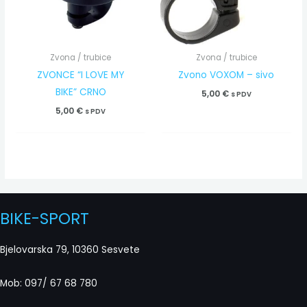
Zvona / trubice
Zvona / trubice
ZVONCE “I LOVE MY
Zvono VOXOM – sivo
BIKE” CRNO
5,00
€
s PDV
5,00
€
s PDV
BIKE-SPORT
Bjelovarska 79, 10360 Sesvete
Mob: 097/ 67 68 780