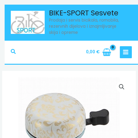
Skip
BIKE-SPORT Sesvete
to
Prodaja i servis bicikala, romobila,
content
rezervnih dijelova i iznajmljivanje
skija i opreme
Search
0,00
€