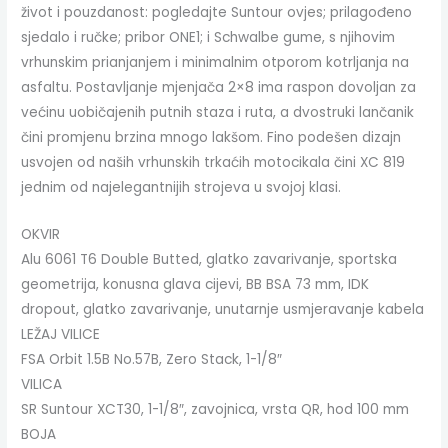
život i pouzdanost: pogledajte Suntour ovjes; prilagođeno
sjedalo i ručke; pribor ONE1; i Schwalbe gume, s njihovim
vrhunskim prianjanjem i minimalnim otporom kotrljanja na
asfaltu. Postavljanje mjenjača 2×8 ima raspon dovoljan za
većinu uobičajenih putnih staza i ruta, a dvostruki lančanik
čini promjenu brzina mnogo lakšom. Fino podešen dizajn
usvojen od naših vrhunskih trkaćih motocikala čini XC 819
jednim od najelegantnijih strojeva u svojoj klasi.
OKVIR
Alu 6061 T6 Double Butted, glatko zavarivanje, sportska
geometrija, konusna glava cijevi, BB BSA 73 mm, IDK
dropout, glatko zavarivanje, unutarnje usmjeravanje kabela
LEŽAJ VILICE
FSA Orbit 1.5B No.57B, Zero Stack, 1-1/8″
VILICA
SR Suntour XCT30, 1-1/8″, zavojnica, vrsta QR, hod 100 mm
BOJA