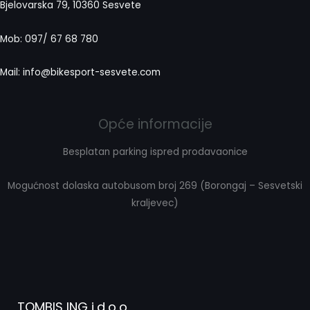
Bjelovarska 79, 10360 Sesvete
Mob: 097/ 67 68 780
Mail: info@bikesport-sesvete.com
Opće informacije
Besplatan parking ispred prodavaonice
Mogućnost dolaska autobusom broj 269 (Borongaj – Sesvetski
kraljevec)
TOMBIS ING j.d.o.o.