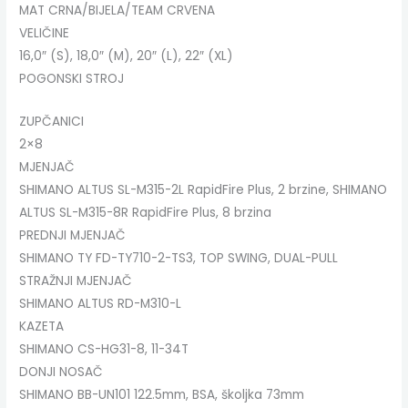
MAT CRNA/BIJELA/TEAM CRVENA
VELIČINE
16,0″ (S), 18,0″ (M), 20″ (L), 22″ (XL)
POGONSKI STROJ
ZUPČANICI
2×8
MJENJAČ
SHIMANO ALTUS SL-M315-2L RapidFire Plus, 2 brzine, SHIMANO
ALTUS SL-M315-8R RapidFire Plus, 8 brzina
PREDNJI MJENJAČ
SHIMANO TY FD-TY710-2-TS3, TOP SWING, DUAL-PULL
STRAŽNJI MJENJAČ
SHIMANO ALTUS RD-M310-L
KAZETA
SHIMANO CS-HG31-8, 11-34T
DONJI NOSAČ
SHIMANO BB-UN101 122.5mm, BSA, školjka 73mm