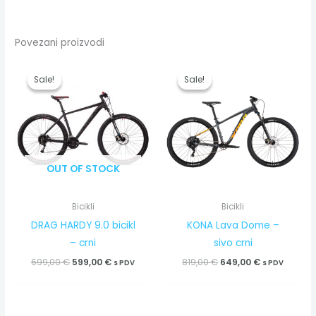
Povezani proizvodi
Izvorna
Trenutna
Izvorna
Trenutna
cijena
cijena
cijena
cijena
Sale!
Sale!
Sale!
Sale!
bila
je:
bila
je:
je:
599,00 €.
je:
649,00 €.
699,00 €.
819,00 €.
OUT OF STOCK
Bicikli
Bicikli
DRAG HARDY 9.0 bicikl
KONA Lava Dome –
– crni
sivo crni
699,00
€
599,00
€
819,00
€
649,00
€
s PDV
s PDV
Izvorna
Trenutna