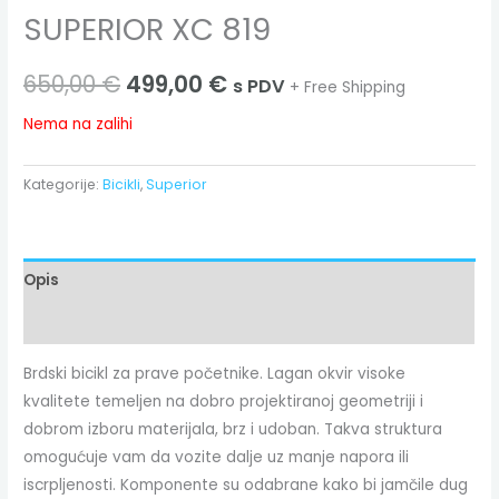
SUPERIOR XC 819
650,00
€
499,00
€
s PDV
+ Free Shipping
Nema na zalihi
Kategorije:
Bicikli
,
Superior
Opis
Dodatne informacije
Brdski bicikl za prave početnike. Lagan okvir visoke
kvalitete temeljen na dobro projektiranoj geometriji i
dobrom izboru materijala, brz i udoban. Takva struktura
omogućuje vam da vozite dalje uz manje napora ili
iscrpljenosti. Komponente su odabrane kako bi jamčile dug