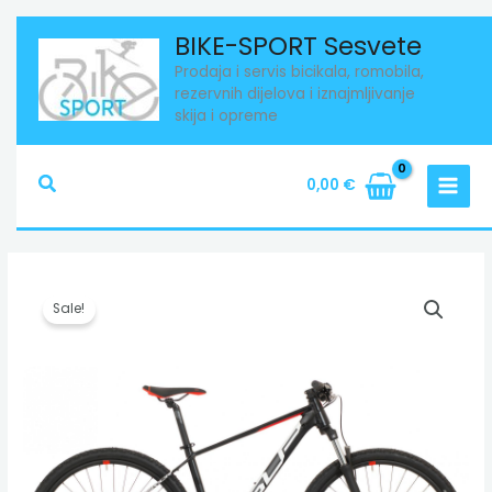
Skip
BIKE-SPORT Sesvete
to
Prodaja i servis bicikala, romobila,
content
rezervnih dijelova i iznajmljivanje
skija i opreme
Search
0,00
€
Izvorna
Trenutna
Sale!
cijena
cijena
bila
je:
je:
499,00 €.
650,00 €.