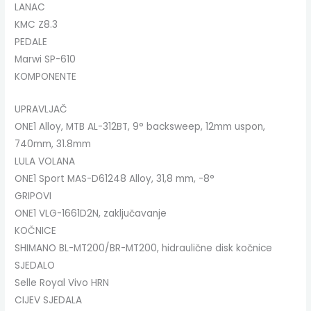
LANAC
KMC Z8.3
PEDALE
Marwi SP-610
KOMPONENTE
UPRAVLJAČ
ONE1 Alloy, MTB AL-312BT, 9° backsweep, 12mm uspon,
740mm, 31.8mm
LULA VOLANA
ONE1 Sport MAS-D61248 Alloy, 31,8 mm, -8°
GRIPOVI
ONE1 VLG-1661D2N, zaključavanje
KOČNICE
SHIMANO BL-MT200/BR-MT200, hidraulične disk kočnice
SJEDALO
Selle Royal Vivo HRN
CIJEV SJEDALA