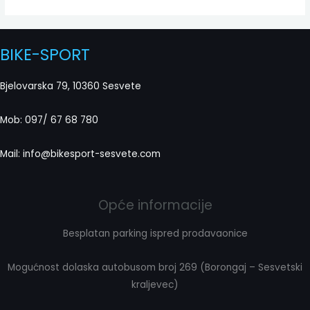
BIKE-SPORT
Bjelovarska 79, 10360 Sesvete
Mob: 097/ 67 68 780
Mail: info@bikesport-sesvete.com
Opće informacije
Besplatan parking ispred prodavaonice
Mogućnost dolaska autobusom broj 269 (Borongaj – Sesvetski
kraljevec)