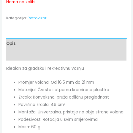
Nema na zalihi
Kategorija:
Retrovizori
Opis
Dodatne informacije
Idealan za gradsku i rekreativnu vožnju
Promjer volana: Od 16.5 mm do 21 mm
Materijal: Čvrsta i otporna kromirana plastika
Zrcalo: Konveksno, pruža odličnu preglednost
Površina zrcala: 46 cm²
Montaža: Univerzalna, pristaje na obje strane volana
Podesivost: Rotacija u svim smjerovima
Masa: 60 g