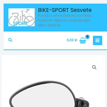
Skip
BIKE-SPORT Sesvete
to
Prodaja i servis bicikala, romobila,
content
rezervnih dijelova i iznajmljivanje
skija i opreme
Search
0,00
€