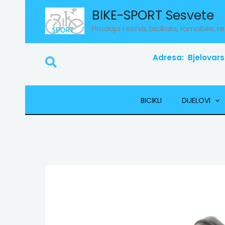
Skip
BIKE-SPORT Sesvete
to
Prodaja i servis bicikala, romobila, re
content
Adresa: Bjelovars
Search
BICIKLI
DIJELOVI