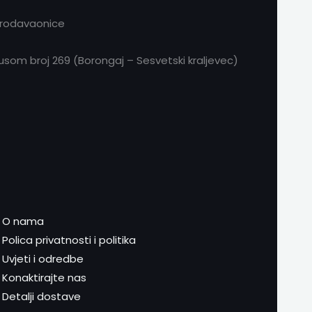
prodavaonice
om broj 269 (Borongaj – Sesvetski kraljevec)
O nama
Polica privatnosti i politika
Uvjeti i odredbe
Konaktirajte nas
Detalji dostave