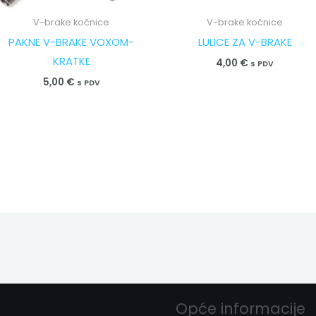
V-brake kočnice
V-brake kočnice
PAKNE V-BRAKE VOXOM-
LULICE ZA V-BRAKE
KRATKE
4,00
€
s PDV
5,00
€
s PDV
Opće informacije