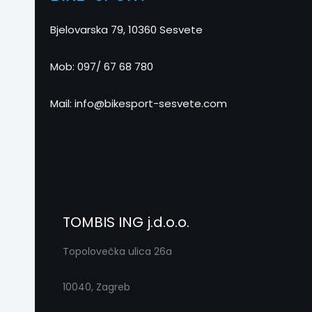
Bjelovarska 79, 10360 Sesvete
Mob: 097/ 67 68 780
Mail: info@bikesport-sesvete.com
TOMBIS ING j.d.o.o.
Topolovečka ulica 26a
10040, Zagreb