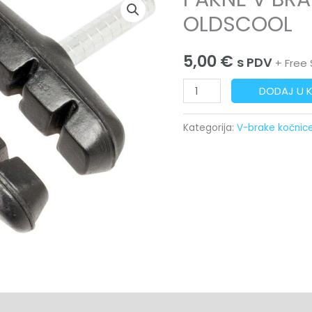
V
OLDSCOOL
BRAKE
VOXOM
5,00
€
s PDV
+ Free 
OLDSCOOL
količina
DODAJ U 
Kategorija:
V-brake kočnic