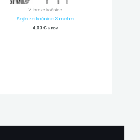
V-brake kočnice
Sajla za kočnice 3 metra
4,00
€
s PDV