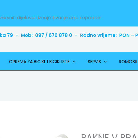
zervnih dijelova i iznajmljivanje skija i opreme
ka 79 – Mob: 097 / 676 878 0 – Radno vrijeme: PON – PE
OPREMA ZA BICIKL I BICIKLISTE
SERVIS
ROMOBIL
PAKNE V BR
PAKNE