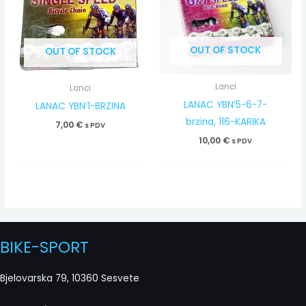
OUT OF STOCK
OUT OF STOCK
Lanci
Lanci
LANAC YBN’5-6-7-
LANAC YBN’1-BRZINA
brzina, 116-KARIKA
7,00
€
s PDV
10,00
€
s PDV
BIKE-SPORT
Bjelovarska 79, 10360 Sesvete