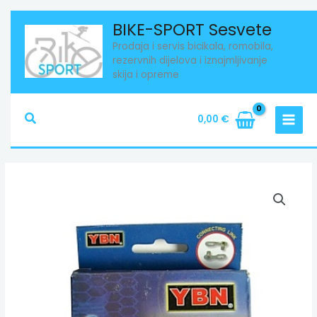
Skip
BIKE-SPORT Sesvete
to
Prodaja i servis bicikala, romobila,
content
rezervnih dijelova i iznajmljivanje
skija i opreme
Search
0,00
€