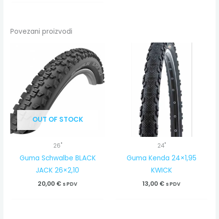
Povezani proizvodi
OUT OF STOCK
26"
24"
Guma Schwalbe BLACK
Guma Kenda 24×1,95
JACK 26×2,10
KWICK
20,00
€
13,00
€
s PDV
s PDV