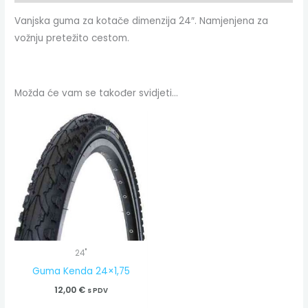
Vanjska guma za kotače dimenzija 24″. Namjenjena za
vožnju pretežito cestom.
Možda će vam se također svidjeti…
24"
Guma Kenda 24×1,75
12,00
€
s PDV