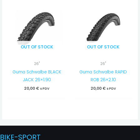
OUT OF STOCK
OUT OF STOCK
26"
26"
Guma Schwalbe BLACK
Guma Schwalbe RAPID
JACK 26×1.90
ROB 26×2.10
20,00
€
20,00
€
s PDV
s PDV
BIKE-SPORT