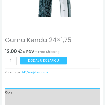
Guma Kenda 24×1,75
12,00
€
s PDV
+ Free Shipping
DODAJ U KOŠARICU
Kategorije:
24"
,
Vanjske gume
Opis
Dodatne informacije