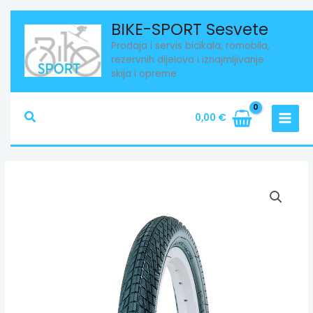
Skip
BIKE-SPORT Sesvete
to
Prodaja i servis bicikala, romobila,
content
rezervnih dijelova i iznajmljivanje
skija i opreme
Search
0,00
€
Guma
Kenda
24x1,75
količina