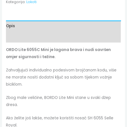
Kategorija:
Lokoti
Opis
Dodatne informacije
ORDO Lite 6055C Mini je lagana brava i nudi savršen
omjer sigurnosti i težine.
Zahvaljujući individualno podesivom brojčanom kodu, više
ne morate nositi dodatni ključ sa sobom tijekom vožnje
biciklom.
Zbog male veličine, BORDO Lite Mini stane u svaki džep
dresa.
Ako želite još lakše, možete koristiti nosač SH 6055 Selle
Royal.