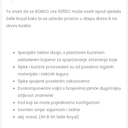
To znači da se BORDO Lite 6055C može nositi ispod sjedala
Selle Royal kako bi se uštedio prostor u džepu dresa ili na
okviru bicikla.
Specijalni čelični dizajn, s plastičnim kućištem
usklađenim bojama za sprječavanje oštećenja boje
Šipke i kućište proizvedeni su od posebno laganih
materijala i čeličnih legura
Šipke spojene posebnim zakovicama
Dvokomponentni valjci s brojevima jamče dugotrajnu
čitljivost znamenki
Kod koji se može pojedinačno konfigurirati
Savršen omjer sigurnosti i težine
uklj. nosač (SH ili SH Selle Royal)