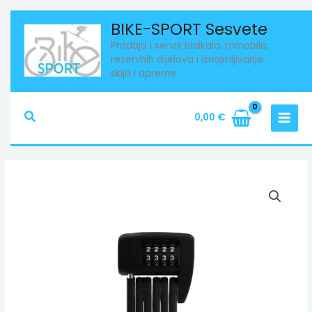
Skip
BIKE-SPORT Sesvete
to
Prodaja i servis bicikala, romobila,
content
rezervnih dijelova i iznajmljivanje
skija i opreme
Search
0,00
€