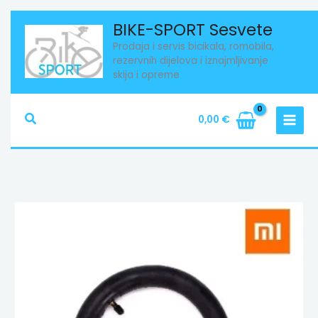
Skip
BIKE-SPORT Sesvete
to
Prodaja i servis bicikala, romobila,
content
rezervnih dijelova i iznajmljivanje
skija i opreme
Search
0,00
€