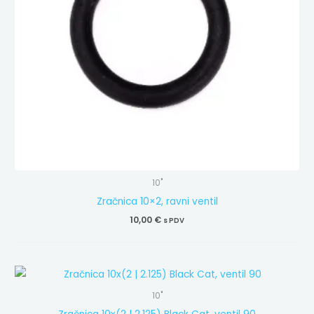
10"
Zračnica 10×2, ravni ventil
10,00
€
s PDV
10"