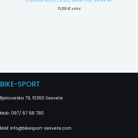
Zračnica 10x(2 | 2.125) Black Cat, ventil 90
11,00
€
s PDV
BIKE-SPORT
Bjelovarska 79, 10360 Sesvete
Mob: 097/ 67 68 780
Mail: info@bikesport-sesvete.com