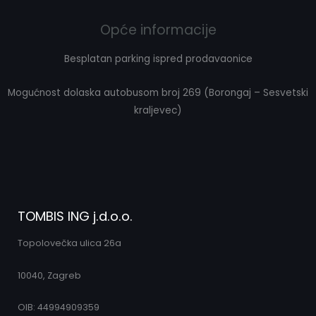
Opće informacije
Besplatan parking ispred prodavaonice
Mogućnost dolaska autobusom broj 269 (Borongaj – Sesvetski
kraljevec)
TOMBIS ING j.d.o.o.
Topolovečka ulica 26a
10040, Zagreb
OIB: 44994909359