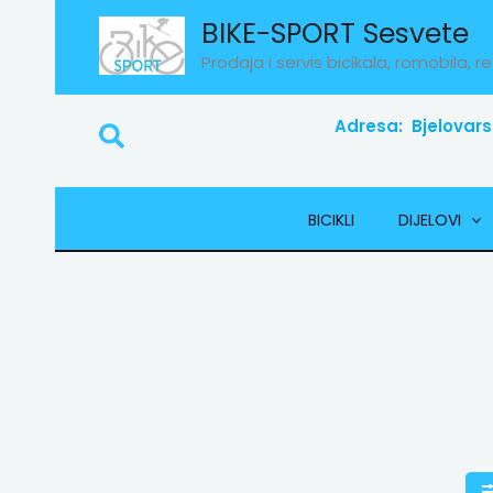
Skip
BIKE-SPORT Sesvete
to
Prodaja i servis bicikala, romobila, re
content
Adresa: Bjelovars
Search
BICIKLI
DIJELOVI