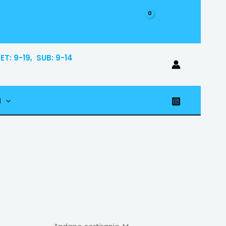
0,00
€
T: 9-19, SUB: 9-14
I