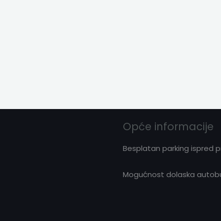
Opće informacije
Besplatan parking ispred 
Mogućnost dolaska autobus