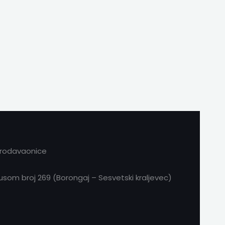
prodavaonice
om broj 269 (Borongaj – Sesvetski kraljevec)