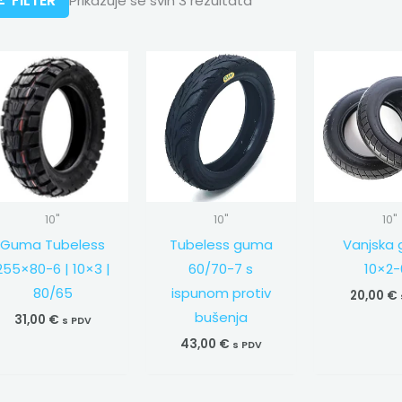
FILTER
Prikazuje se svih 3 rezultata
10"
10"
10"
Guma Tubeless
Tubeless guma
Vanjska
255×80-6 | 10×3 |
60/70-7 s
10×2-
80/65
ispunom protiv
20,00
€
bušenja
31,00
€
s PDV
43,00
€
s PDV