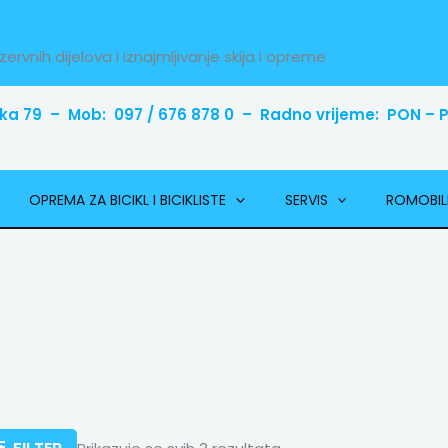
zervnih dijelova i iznajmljivanje skija i opreme
ka 79 – Mob: 097 / 676 878 0 – Radno vrijeme: PON – PE
OPREMA ZA BICIKL I BICIKLISTE
SERVIS
ROMOBIL