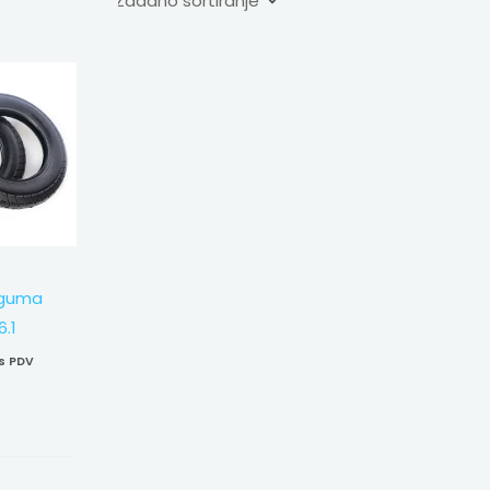
 guma
6.1
s PDV