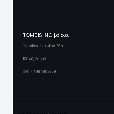
TOMBIS ING j.d.o.o.
Topolovečka ulica 26a
10040, Zagreb
OIB: 44994909359