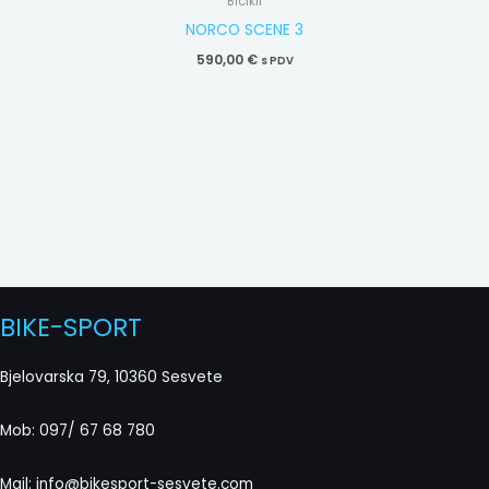
Bicikli
NORCO SCENE 3
590,00
€
s PDV
BIKE-SPORT
Bjelovarska 79, 10360 Sesvete
Mob: 097/ 67 68 780
Mail: info@bikesport-sesvete.com