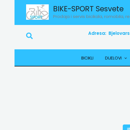
Skip
BIKE-SPORT Sesvete
to
Prodaja i servis bicikala, romobila, re
content
Adresa: Bjelovars
Search
BICIKLI
DIJELOVI