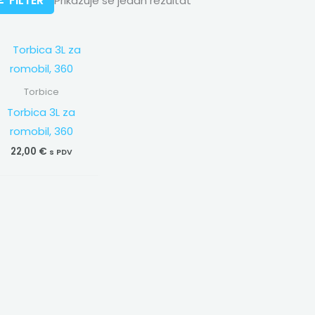
FILTER
Prikazuje se jedan rezultat
Torbice
Torbica 3L za
romobil, 360
22,00
€
s PDV