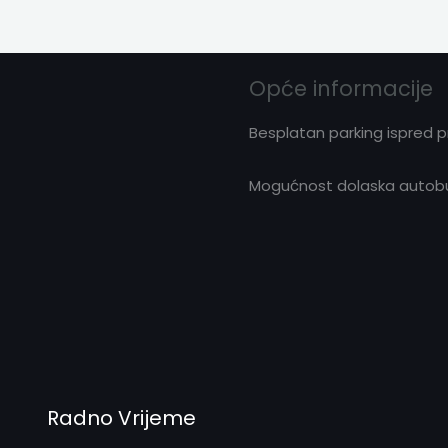
Opće informacije
Besplatan parking ispred 
Mogućnost dolaska autobus
Radno Vrijeme