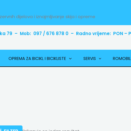
zervnih dijelova i iznajmljivanje skija i opreme
ka 79 – Mob: 097 / 676 878 0 – Radno vrijeme: PON – PE
OPREMA ZA BICIKL I BICIKLISTE
SERVIS
ROMOBIL